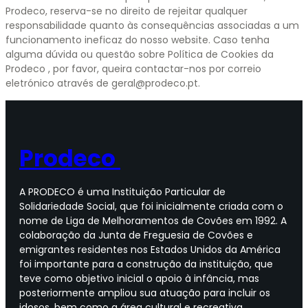
Prodeco, reserva-se no direito de rejeitar qualquer
responsabilidade quanto às consequências associadas a um
funcionamento ineficaz do nosso website. Caso tenha
alguma dúvida ou questão sobre Política de Cookies da
Prodeco , por favor, queira contactar-nos por correio
eletrónico através de geral@prodeco.pt.
Prodeco
A PRODECO é uma Instituição Particular de
Solidariedade Social, que foi inicialmente criada com o
nome de Liga de Melhoramentos de Covões em 1992. A
colaboração da Junta de Freguesia de Covões e
emigrantes residentes nos Estados Unidos da América
foi importante para a construção da instituição, que
teve como objetivo inicial o apoio à infância, mas
posteriormente ampliou sua atuação para incluir os
idosos, bem como a área cultural e recreativa.