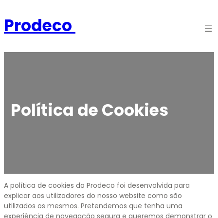
Saltar
para
Prodeco
o
conteúdo
Política de Cookies
A política de cookies da Prodeco foi desenvolvida para
explicar aos utilizadores do nosso website como são
utilizados os mesmos. Pretendemos que tenha uma
experiência de navegação segura e queremos demonstrar o