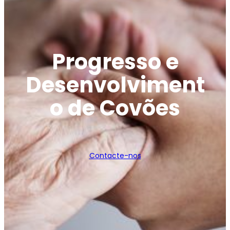
Progresso e
Desenvolviment
o de Covões
Contacte-nos