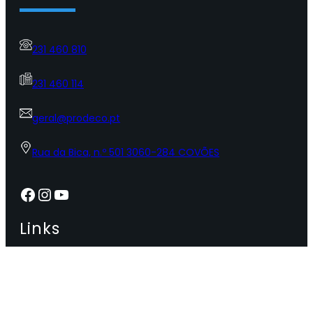
231 460 810
231 460 114
geral@prodeco.pt
Rua da Bica, n.º 501 3060-284 COVÕES
Facebook
Instagram
YouTube
Links
Apresentação
Órgãos Sociais
Política de Privacidade